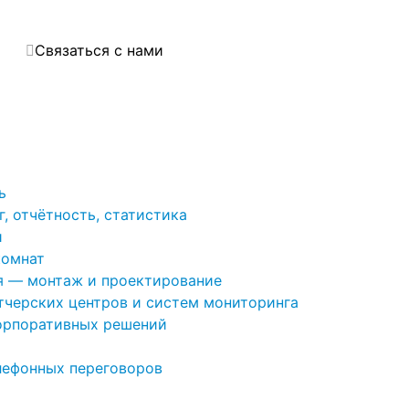
Связаться с нами
ь
, отчётность, статистика
и
комнат
я — монтаж и проектирование
черских центров и систем мониторинга
орпоративных решений
лефонных переговоров