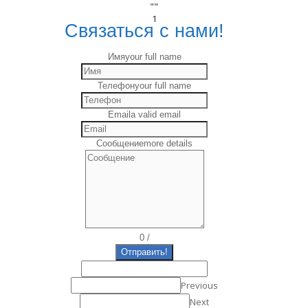
""
1
Связаться с нами!
Имя
your full name
Телефон
your full name
Email
a valid email
Сообщение
more details
0
/
Отправить!
Previous
Next