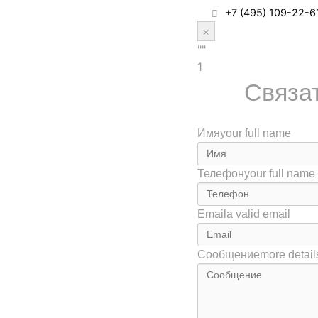
+7 (495) 109-22-6
×
""
1
Связат
Имя
your full name
Телефон
your full name
Email
a valid email
Сообщение
more detail