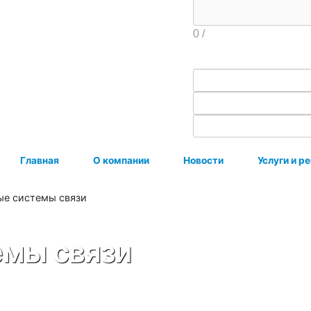
0
/
Главная
О компании
Новости
Услуги и р
ые системы связи
емы связи
т объединить ваше предприятие в единое целое, что