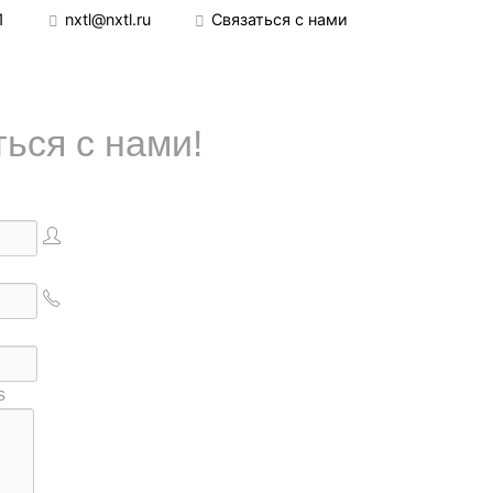
1
nxtl@nxtl.ru
Связаться с нами
ься с нами!
s